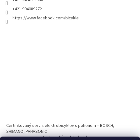
+421 54 472 2742
+421 904089272
https://www.facebook.com/bicykle
Certifikovaný servis elektrobicyklov s pohonom – BOSCH,
SHIMANO, PANASONIC
Partnerský web hokejshop.eu