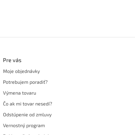
Z
á
p
ä
Pre vás
t
Moje objednávky
i
e
Potrebujem poradiť?
Výmena tovaru
Čo ak mi tovar nesedí?
Odstúpenie od zmluvy
Vernostný program