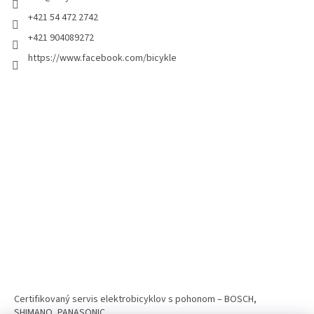
+421 54 472 2742
+421 904089272
https://www.facebook.com/bicykle
Certifikovaný servis elektrobicyklov s pohonom – BOSCH,
SHIMANO, PANASONIC