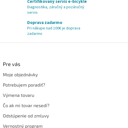
Certifikovaný servis e-bicykle
Diagnostika, záručný a pozáručný
servis
Doprava zadarmo
Pri nákupe nad 100€ je doprava
zadarmo
Z
á
p
ä
Pre vás
t
Moje objednávky
i
e
Potrebujem poradiť?
Výmena tovaru
Čo ak mi tovar nesedí?
Odstúpenie od zmluvy
Vernostný program