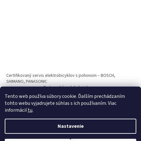
Certifikovaný servis elektrobicyklov s pohonom – BOSCH,
SHIMANO, PANASONIC
Partnerský web hokejshop.eu
Tento web používa súbory cookie. Ďalším prechádzaním
tohto webu vyjadrujete súhlas s ich používaním. Viac
informácií
tu
.
Nastavenie
Vytvoril Shoptet