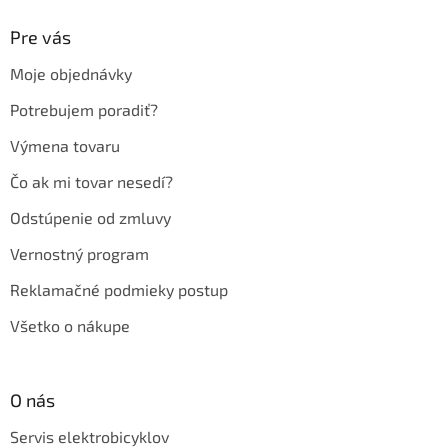
p
ä
Pre vás
t
Moje objednávky
i
e
Potrebujem poradiť?
Výmena tovaru
Čo ak mi tovar nesedí?
Odstúpenie od zmluvy
Vernostný program
Reklamačné podmieky postup
Všetko o nákupe
O nás
Servis elektrobicyklov