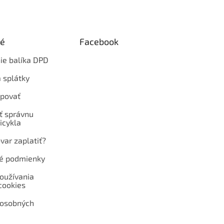
ké
Facebook
ie balíka DPD
 splátky
povať
ť správnu
icykla
var zaplatiť?
é podmienky
oužívania
cookies
 osobných