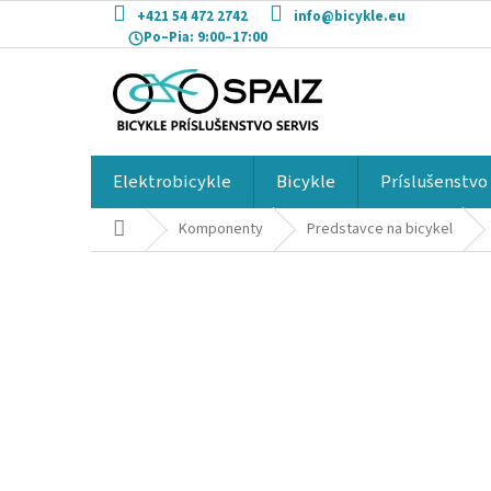
Prejsť
+421 54 472 2742
info@bicykle.eu
na
Po–Pia:
9:00–17:00
obsah
Elektrobicykle
Bicykle
Príslušenstvo
Domov
Komponenty
Predstavce na bicykel