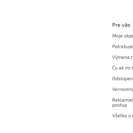
á
p
ä
t
Pre vás
i
e
Moje obj
Potrebuj
Výmena t
Čo ak mi 
Odstúpen
Vernostn
Reklamač
postup
Všetko o