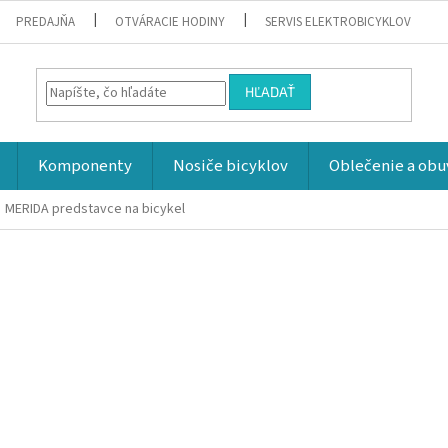
PREDAJŇA
OTVÁRACIE HODINY
SERVIS ELEKTROBICYKLOV
HĽADAŤ
Komponenty
Nosiče bicyklov
Oblečenie a obu
MERIDA predstavce na bicykel