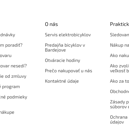
O nás
Praktic
ednávky
Servis elektrobicyklov
Sledovan
em poradiť?
Predajňa bicyklov v
Nákup na
Bardejove
ovaru
Ako naku
Otváracie hodiny
tovar nesedí?
Ako zvoli
Prečo nakupovať u nás
veľkosť b
ie od zmluvy
Kontaktné údaje
Ako za to
ý program
Obchodn
né podmieky
Zásady p
súborov 
 nákupe
Ochrana
údajov