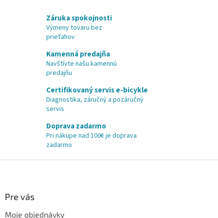
Záruka spokojnosti
Výmeny tovaru bez
prieťahov
Kamenná predajňa
Navštívte našu kamennú
predajňu
Certifikovaný servis e-bicykle
Diagnostika, záručný a pozáručný
servis
Doprava zadarmo
Pri nákupe nad 100€ je doprava
zadarmo
Z
á
p
ä
Pre vás
t
Moje objednávky