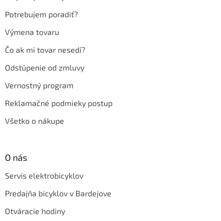
i
e
Potrebujem poradiť?
Výmena tovaru
Čo ak mi tovar nesedí?
Odstúpenie od zmluvy
Vernostný program
Reklamačné podmieky postup
Všetko o nákupe
O nás
Servis elektrobicyklov
Predajňa bicyklov v Bardejove
Otváracie hodiny