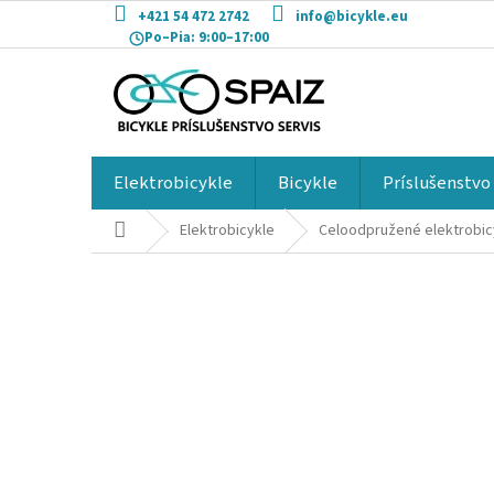
Prejsť
+421 54 472 2742
info@bicykle.eu
na
Po–Pia:
9:00–17:00
obsah
Elektrobicykle
Bicykle
Príslušenstvo
Domov
Elektrobicykle
Celoodpružené elektrobic