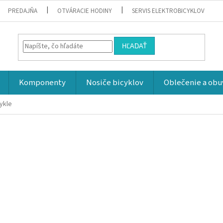
PREDAJŇA
OTVÁRACIE HODINY
SERVIS ELEKTROBICYKLOV
HĽADAŤ
Komponenty
Nosiče bicyklov
Oblečenie a obu
ykle