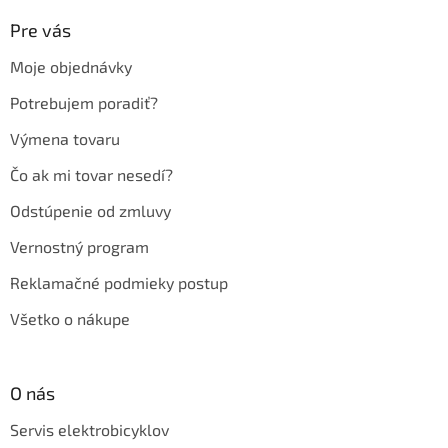
p
ä
Pre vás
t
Moje objednávky
i
e
Potrebujem poradiť?
Výmena tovaru
Čo ak mi tovar nesedí?
Odstúpenie od zmluvy
Vernostný program
Reklamačné podmieky postup
Všetko o nákupe
O nás
Servis elektrobicyklov