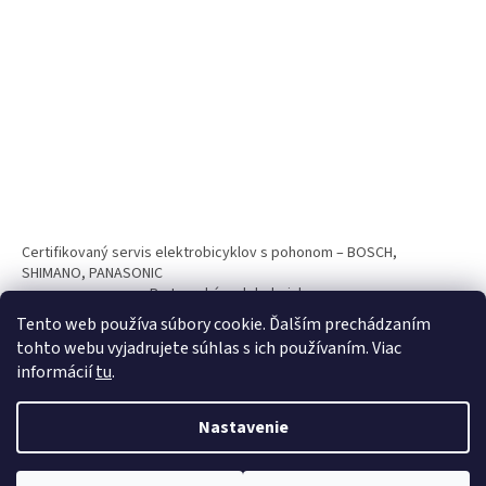
Certifikovaný servis elektrobicyklov s pohonom – BOSCH,
SHIMANO, PANASONIC
Partnerský web hokejshop.eu
Tento web používa súbory cookie. Ďalším prechádzaním
tohto webu vyjadrujete súhlas s ich používaním. Viac
informácií
tu
.
Nastavenie
Vytvoril Shoptet