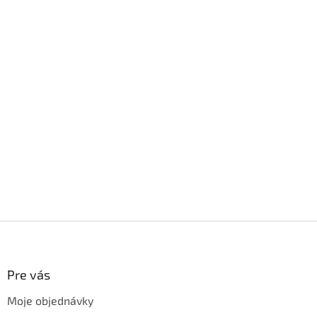
Z
á
p
ä
Pre vás
t
Moje objednávky
i