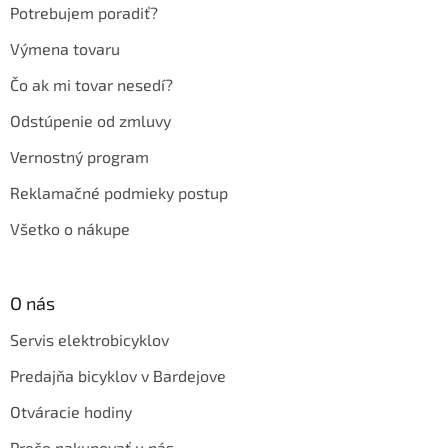
e
Potrebujem poradiť?
Výmena tovaru
Čo ak mi tovar nesedí?
Odstúpenie od zmluvy
Vernostný program
Reklamačné podmieky postup
Všetko o nákupe
O nás
Servis elektrobicyklov
Predajňa bicyklov v Bardejove
Otváracie hodiny
Prečo nakupovať u nás