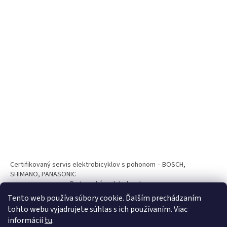
Certifikovaný servis elektrobicyklov s pohonom – BOSCH,
SHIMANO, PANASONIC
Partnerský web hokejshop.eu
Tento web používa súbory cookie. Ďalším prechádzaním
tohto webu vyjadrujete súhlas s ich používaním. Viac
informácií
tu
.