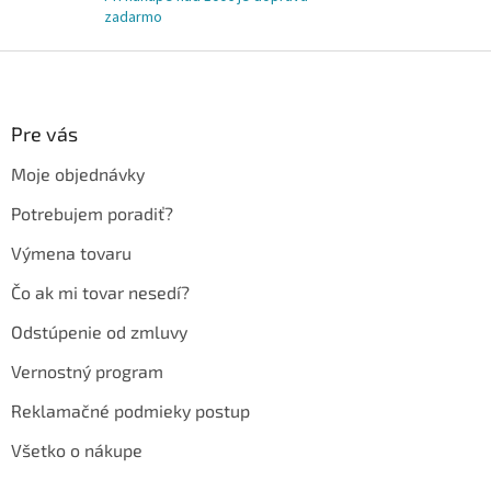
zadarmo
Z
á
p
ä
Pre vás
t
Moje objednávky
i
e
Potrebujem poradiť?
Výmena tovaru
Čo ak mi tovar nesedí?
Odstúpenie od zmluvy
Vernostný program
Reklamačné podmieky postup
Všetko o nákupe