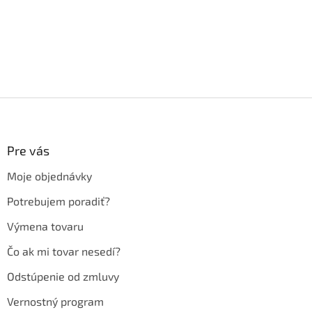
Z
á
p
ä
Pre vás
t
Moje objednávky
i
e
Potrebujem poradiť?
Výmena tovaru
Čo ak mi tovar nesedí?
Odstúpenie od zmluvy
Vernostný program