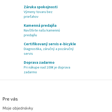
Záruka spokojnosti
Výmeny tovaru bez
prieťahov
Kamenná predajňa
Navštívte našu kamennú
predajňu
Certifikovaný servis e-bicykle
Diagnostika, záručný a pozáručný
servis
Doprava zadarmo
Pri nákupe nad 100€ je doprava
zadarmo
Z
á
p
ä
Pre vás
t
Moje objednávky
i