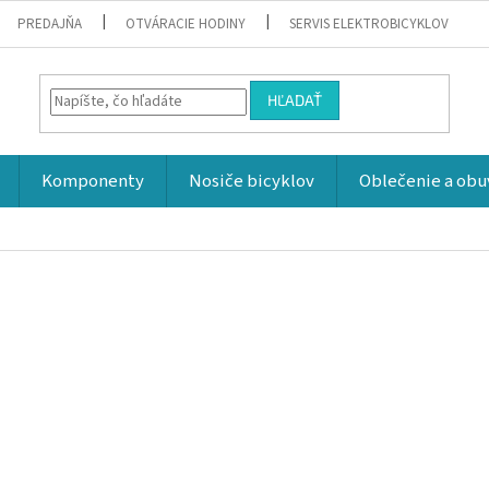
PREDAJŇA
OTVÁRACIE HODINY
SERVIS ELEKTROBICYKLOV
HĽADAŤ
Komponenty
Nosiče bicyklov
Oblečenie a obu