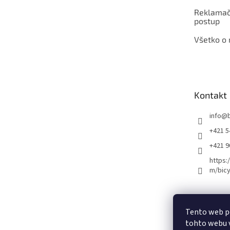
Reklamač
postup
Všetko o
Kontakt
info
@
+421 5
+421 
https:
m/bicy
Certifikovaný se
Tento web p
tohto webu v