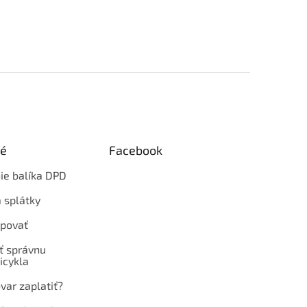
ké
Facebook
ie balíka DPD
 splátky
povať
ť správnu
icykla
var zaplatiť?