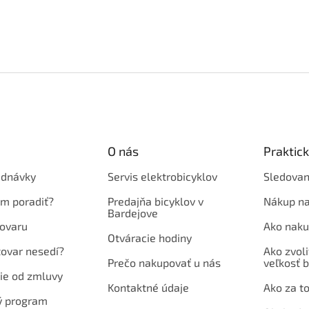
O nás
Praktic
ednávky
Servis elektrobicyklov
Sledovan
em poradiť?
Predajňa bicyklov v
Nákup na
Bardejove
ovaru
Ako naku
Otváracie hodiny
tovar nesedí?
Ako zvoli
Prečo nakupovať u nás
veľkosť b
ie od zmluvy
Kontaktné údaje
Ako za to
ý program