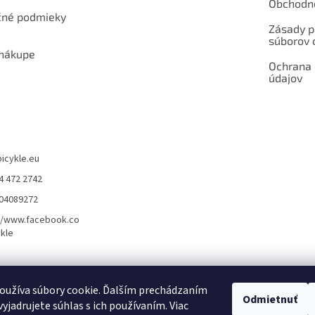
Obchodn
né podmieky
Zásady p
súborov 
 nákupe
Ochrana
údajov
bicykle.eu
4 472 2742
904089272
//www.facebook.co
kle
rvis elektrobicyklov s pohonom – BOSCH, SHIMANO, PANASONIC
Partnerský
oužíva súbory cookie. Ďalším prechádzaním
Odmietnuť
yjadrujete súhlas s ich používaním. Viac