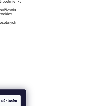
é podmienky
oužívania
cookies
 osobných
 web hokejshop.eu
Súhlasím