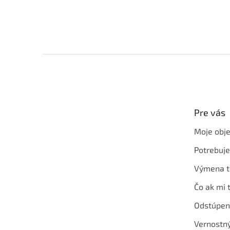
Z
á
p
ä
t
Pre vás
i
e
Moje obj
Potrebuj
Výmena t
Čo ak mi 
Odstúpen
Vernostn