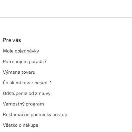
Z
á
p
ä
Pre vás
t
Moje objednávky
i
e
Potrebujem poradiť?
Výmena tovaru
Čo ak mi tovar nesedí?
Odstúpenie od zmluvy
Vernostný program
Reklamačné podmieky postup
Všetko o nákupe