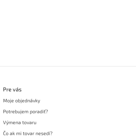
Z
á
p
ä
Pre vás
t
Moje objednávky
i
e
Potrebujem poradiť?
Výmena tovaru
Čo ak mi tovar nesedí?