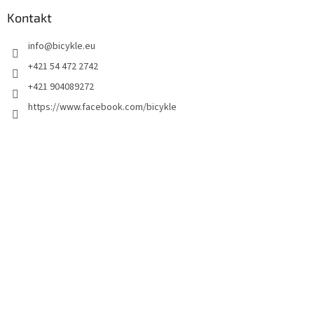
Kontakt
info
@
bicykle.eu
+421 54 472 2742
+421 904089272
https://www.facebook.com/bicykle