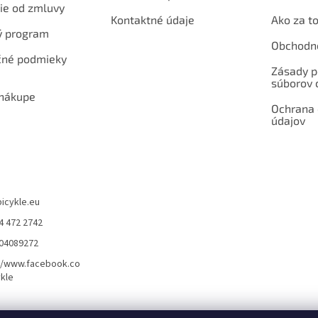
ie od zmluvy
Kontaktné údaje
Ako za to
ý program
Obchodn
né podmieky
Zásady p
súborov 
 nákupe
Ochrana
údajov
bicykle.eu
4 472 2742
904089272
//www.facebook.co
kle