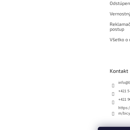
Odstúpen
Vernostn
Reklamač
postup
Všetko o
Kontakt
info
@
+421 5
+421 
https:
m/bicy