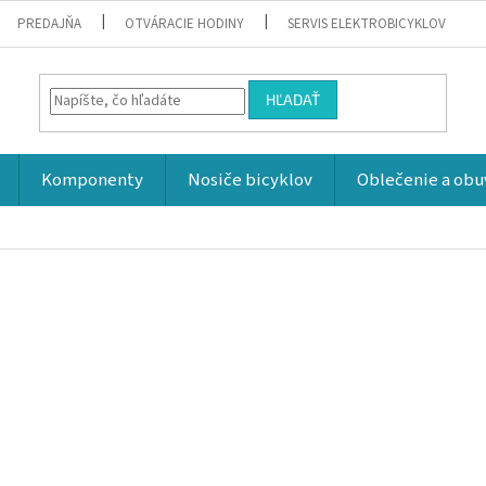
PREDAJŇA
OTVÁRACIE HODINY
SERVIS ELEKTROBICYKLOV
HĽADAŤ
Komponenty
Nosiče bicyklov
Oblečenie a obu