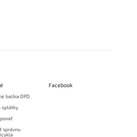
ké
Facebook
ie balíka DPD
 splátky
povať
ť správnu
icykla