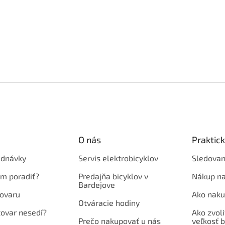
O nás
Praktic
ednávky
Servis elektrobicyklov
Sledovan
em poradiť?
Predajňa bicyklov v
Nákup na
Bardejove
ovaru
Ako naku
Otváracie hodiny
tovar nesedí?
Ako zvoli
Prečo nakupovať u nás
veľkosť b