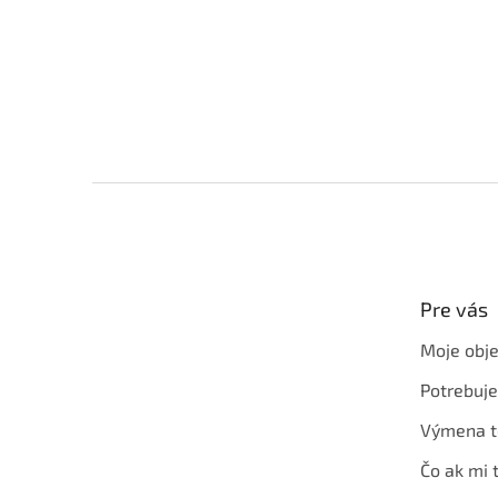
Z
á
p
ä
t
Pre vás
i
e
Moje obj
Potrebuj
Výmena t
Čo ak mi 