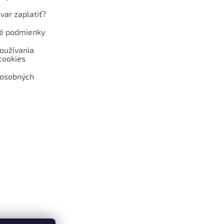
var zaplatiť?
é podmienky
oužívania
cookies
 osobných