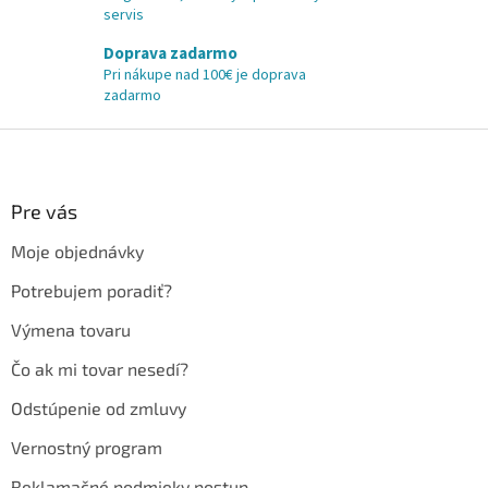
servis
Doprava zadarmo
Pri nákupe nad 100€ je doprava
zadarmo
Z
á
p
ä
Pre vás
t
Moje objednávky
i
e
Potrebujem poradiť?
Výmena tovaru
Čo ak mi tovar nesedí?
Odstúpenie od zmluvy
Vernostný program
Reklamačné podmieky postup