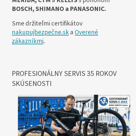
MERIDA, CTM
a
KELLYS
s pohonom
BOSCH, SHIMANO a PANASONIC.
Sme držiteľmi certifikátov
nakupujbezpečne.sk
a
Overené
zákazníkmi
.
PROFESIONÁLNY SERVIS 35 ROKOV
SKÚSENOSTI