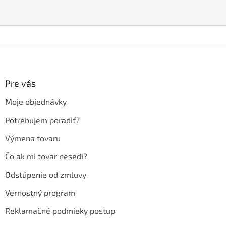
Z
á
p
ä
Pre vás
t
Moje objednávky
i
e
Potrebujem poradiť?
Výmena tovaru
Čo ak mi tovar nesedí?
Odstúpenie od zmluvy
Vernostný program
Reklamačné podmieky postup