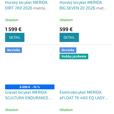
Horský bicykel MERIDA
Horský bicykel MERIDA
DIRT 700 2026
matný
BIG.SEVEN 20 2026
matný
transparentný modrý lak
tmavošedý(čierny)
Skladom
Skladom
1 599 €
599 €
DETAIL
DETAIL
Novinka
Novinka
Hobby jazdenie
2 399 €
–16 %
Gravel bicykel MERIDA
Elektrobicykel MERIDA
SCULTURA ENDURANCE
eFLOAT TK 400 EQ LADY
4000 2026
šedý(čierny)
2026
perleťovo biely(šedý)
Skladom
Skladom