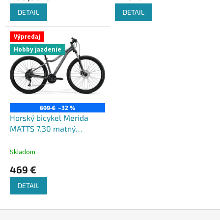
DETAIL
DETAIL
Výpredaj
Hobby jazdenie
699 €
–32 %
Horský bicykel Merida
MATTS 7.30 matný
šedý(strieborný) 2022
Skladom
469 €
DETAIL