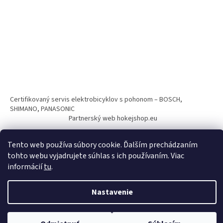
Certifikovaný servis elektrobicyklov s pohonom – BOSCH,
SHIMANO, PANASONIC
Partnerský web hokejshop.eu
Tento web používa súbory cookie. Ďalším prechádzaním
tohto webu vyjadrujete súhlas s ich používaním. Viac
informácií
tu
.
Vytvoril Shoptet
Nastavenie
Copyright 2026
BICYKLE SPAIZ shop
. Všetky práva vyhradené.