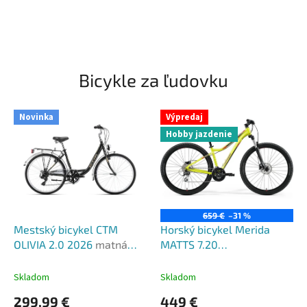
Bicykle za ľudovku
Novinka
Výpredaj
Hobby jazdenie
659 €
–31 %
Mestský bicykel CTM
Horský bicykel Merida
OLIVIA 2.0 2026
matná
MATTS 7.20
čierna
limetkový(červený) 2022
Skladom
Skladom
299,99 €
449 €