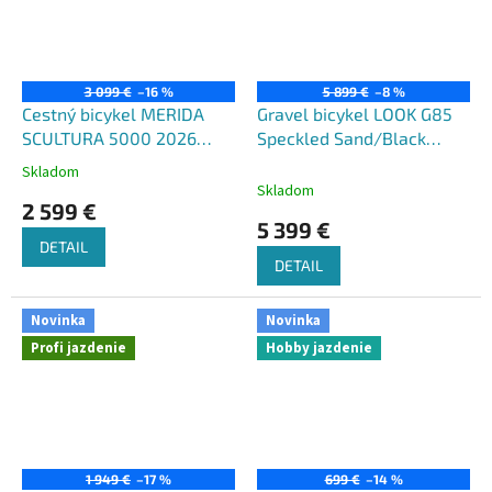
3 099 €
–16 %
5 899 €
–8 %
Cestný bicykel MERIDA
Gravel bicykel LOOK G85
SCULTURA 5000 2026
Speckled Sand/Black
čierna metalíza šedý
Shimano GRX Di2 2X12
Skladom
Priemerné
Fulcrum Soniq 2026
Skladom
hodnotenie
2 599 €
produktu
5 399 €
je
DETAIL
5,0
DETAIL
z
5
hviezdičiek.
Novinka
Novinka
Profi jazdenie
Hobby jazdenie
1 949 €
–17 %
699 €
–14 %