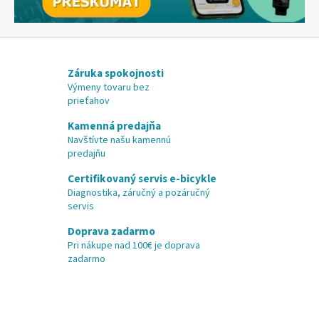
m
z
b
i
Záruka spokojnosti
Výmeny tovaru bez
c
prieťahov
y
Kamenná predajňa
k
Navštívte našu kamennú
l
predajňu
o
Certifikovaný servis e-bicykle
v
Diagnostika, záručný a pozáručný
servis
a
n
Doprava zadarmo
Pri nákupe nad 100€ je doprava
i
zadarmo
a
z
a