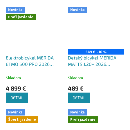
Novinka
Novinka
Profi jazdenie
549 €
–10 %
Elektrobicykel MERIDA
Detský bicykel MERIDA
ETMO 500 PRO 2026
MATTS J.20+ 2026
šedý(čierny)
tmavočervený(červený/
čierny)
Skladom
Skladom
4 899 €
489 €
DETAIL
DETAIL
Novinka
Novinka
Šport. jazdenie
Profi jazdenie