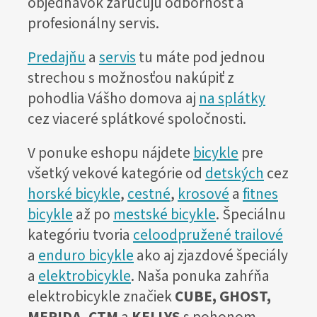
objednávok zaručujú odbornosť a
profesionálny servis.
Predajňu
a
servis
tu máte pod jednou
strechou s možnosťou nakúpiť z
pohodlia Vášho domova aj
na splátky
cez viaceré splátkové spoločnosti.
V ponuke eshopu nájdete
bicykle
pre
všetký vekové kategórie od
detských
cez
horské bicykle
,
cestné
,
krosové
a
fitnes
bicykle
až po
mestské bicykle
. Špeciálnu
kategóriu tvoria
celoodpružené trailové
a
enduro bicykle
ako aj zjazdové špeciály
a
elektrobicykle
. Naša ponuka zahŕňa
elektrobicykle značiek
CUBE, GHOST,