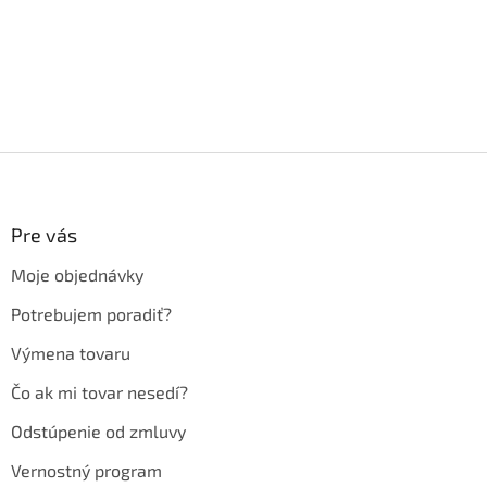
Z
á
p
ä
Pre vás
t
Moje objednávky
i
e
Potrebujem poradiť?
Výmena tovaru
Čo ak mi tovar nesedí?
Odstúpenie od zmluvy
Vernostný program