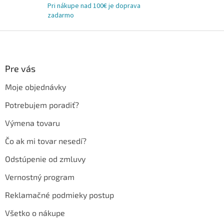
Pri nákupe nad 100€ je doprava
zadarmo
Z
á
p
ä
Pre vás
t
Moje objednávky
i
e
Potrebujem poradiť?
Výmena tovaru
Čo ak mi tovar nesedí?
Odstúpenie od zmluvy
Vernostný program
Reklamačné podmieky postup
Všetko o nákupe