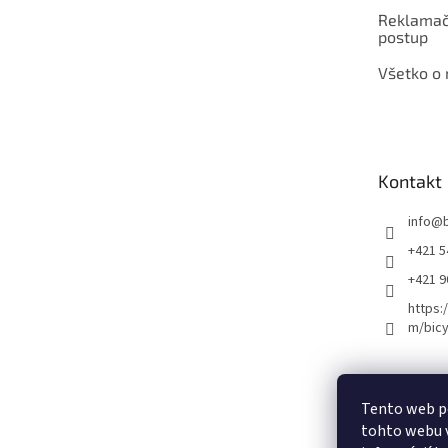
Reklamač
postup
Všetko o
Kontakt
info
@
+421 5
+421 
https:
m/bicy
Certifikovaný se
Tento web p
tohto webu v