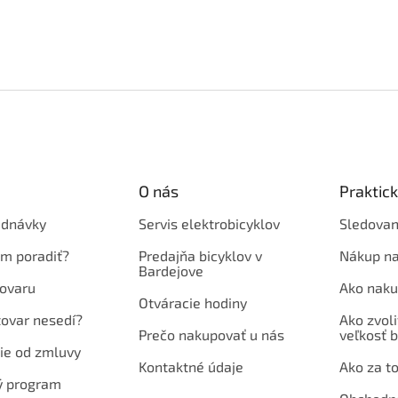
O nás
Praktic
ednávky
Servis elektrobicyklov
Sledovan
em poradiť?
Predajňa bicyklov v
Nákup na
Bardejove
ovaru
Ako naku
Otváracie hodiny
tovar nesedí?
Ako zvoli
Prečo nakupovať u nás
veľkosť b
ie od zmluvy
Kontaktné údaje
Ako za to
ý program