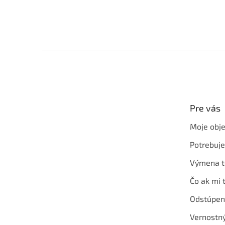
Z
á
p
ä
t
Pre vás
i
e
Moje obj
Potrebuj
Výmena t
Čo ak mi 
Odstúpen
Vernostn