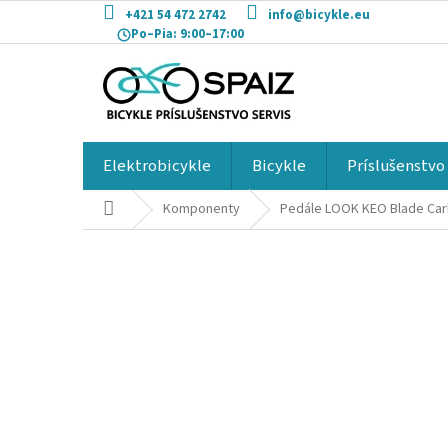
Prejsť
+421 54 472 2742
info@bicykle.eu
na
Po–Pia:
9:00–17:00
obsah
Elektrobicykle
Bicykle
Príslušenstvo
Domov
Komponenty
Pedále LOOK KEO Blade Ca