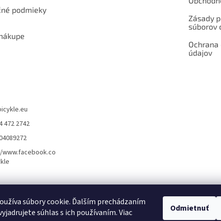
Obchodn
né podmieky
Zásady p
súborov 
 nákupe
Ochrana
údajov
bicykle.eu
4 472 2742
904089272
//www.facebook.co
kle
rvis elektrobicyklov s pohonom – BOSCH, SHIMANO, PANASONIC
Partnerský
oužíva súbory cookie. Ďalším prechádzaním
Odmietnuť
yjadrujete súhlas s ich používaním. Viac