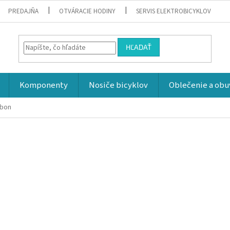
PREDAJŇA
OTVÁRACIE HODINY
SERVIS ELEKTROBICYKLOV
HĽADAŤ
Komponenty
Nosiče bicyklov
Oblečenie a obu
rbon