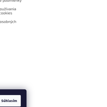
é podmienky
oužívania
cookies
 osobných
 web hokejshop.eu
Súhlasím