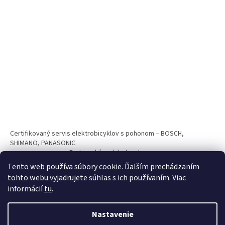
Certifikovaný servis elektrobicyklov s pohonom – BOSCH,
SHIMANO, PANASONIC
Partnerský web hokejshop.eu
Tento web používa súbory cookie. Ďalším prechádzaním
tohto webu vyjadrujete súhlas s ich používaním. Viac
informácií
tu
.
Nastavenie
Vytvoril Shoptet