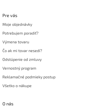
á
p
ä
Pre vás
t
Moje objednávky
i
e
Potrebujem poradiť?
Výmena tovaru
Čo ak mi tovar nesedí?
Odstúpenie od zmluvy
Vernostný program
Reklamačné podmieky postup
Všetko o nákupe
O nás