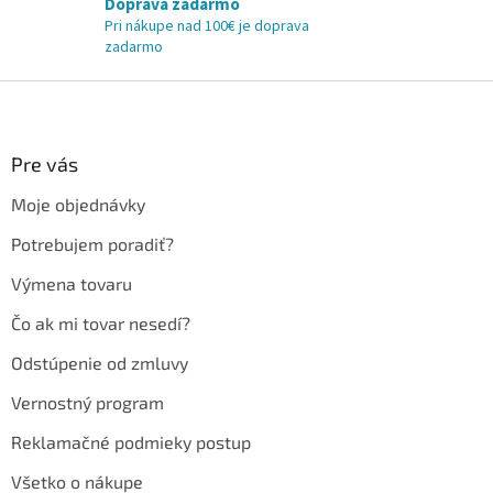
Doprava zadarmo
Pri nákupe nad 100€ je doprava
zadarmo
Z
á
p
ä
Pre vás
t
Moje objednávky
i
e
Potrebujem poradiť?
Výmena tovaru
Čo ak mi tovar nesedí?
Odstúpenie od zmluvy
Vernostný program
Reklamačné podmieky postup
Všetko o nákupe