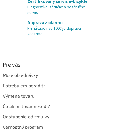
Certifikovaný servis e-bicykle
Diagnostika, záručný a pozáručný
servis
Doprava zadarmo
Pri nákupe nad 100€ je doprava
zadarmo
Z
á
p
ä
Pre vás
t
Moje objednávky
i
e
Potrebujem poradiť?
Výmena tovaru
Čo ak mi tovar nesedí?
Odstúpenie od zmluvy
Vernostný program