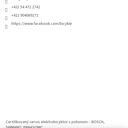
+421 54 472 2742
+421 904089272
https://www.facebook.com/bicykle
Certifikovaný servis elektrobicyklov s pohonom – BOSCH,
SHIMANO, PANASONIC