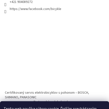
+421 904089272
https://www.facebook.com/bicykle
Certifikovaný servis elektrobicyklov s pohonom – BOSCH,
SHIMANO, PANASONIC
Partnerský web hokejshop.eu
Tento web používa súbory cookie. Ďalším prechádzaním