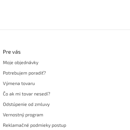
Z
á
p
ä
Pre vás
t
Moje objednávky
i
e
Potrebujem poradiť?
Výmena tovaru
Čo ak mi tovar nesedí?
Odstúpenie od zmluvy
Vernostný program
Reklamačné podmieky postup