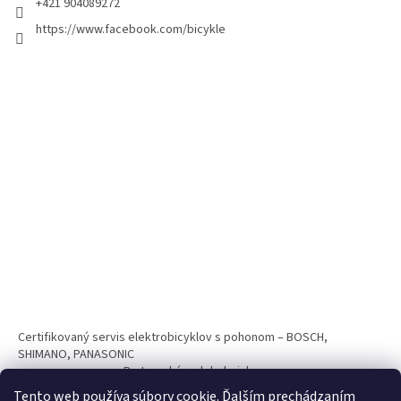
+421 904089272
https://www.facebook.com/bicykle
Certifikovaný servis elektrobicyklov s pohonom – BOSCH,
SHIMANO, PANASONIC
Partnerský web hokejshop.eu
Tento web používa súbory cookie. Ďalším prechádzaním