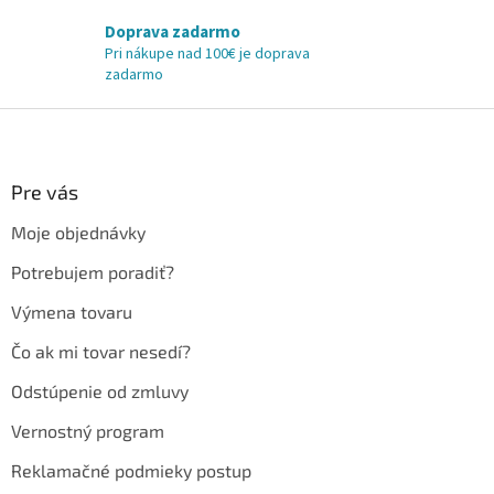
Doprava zadarmo
Pri nákupe nad 100€ je doprava
zadarmo
Z
á
p
ä
Pre vás
t
Moje objednávky
i
e
Potrebujem poradiť?
Výmena tovaru
Čo ak mi tovar nesedí?
Odstúpenie od zmluvy
Vernostný program
Reklamačné podmieky postup