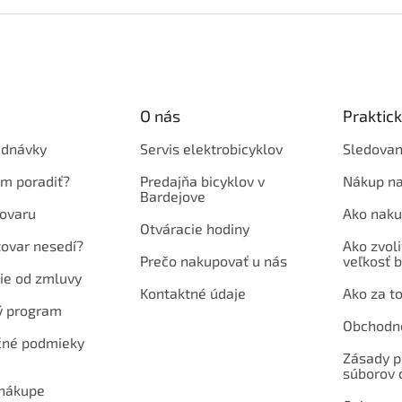
O nás
Praktic
ednávky
Servis elektrobicyklov
Sledovan
em poradiť?
Predajňa bicyklov v
Nákup na
Bardejove
ovaru
Ako naku
Otváracie hodiny
tovar nesedí?
Ako zvoli
Prečo nakupovať u nás
veľkosť b
ie od zmluvy
Kontaktné údaje
Ako za to
ý program
Obchodn
né podmieky
Zásady p
súborov 
 nákupe