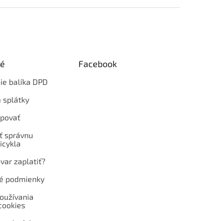
ké
Facebook
ie balíka DPD
 splátky
povať
ť správnu
icykla
var zaplatiť?
é podmienky
oužívania
cookies