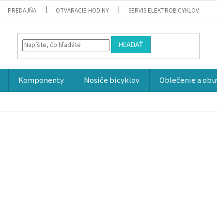
PREDAJŇA
OTVÁRACIE HODINY
SERVIS ELEKTROBICYKLOV
HĽADAŤ
Komponenty
Nosiče bicyklov
Oblečenie a obu