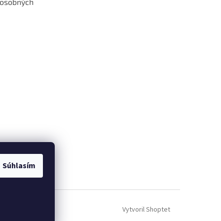
 osobných
 web hokejshop.eu
Súhlasím
Vytvoril Shoptet