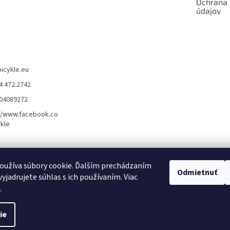
Ochrana
údajov
bicykle.eu
4 472 2742
904089272
//www.facebook.co
kle
rvis elektrobicyklov s pohonom – BOSCH, SHIMANO, PANASONIC
Partnerský
oužíva súbory cookie. Ďalším prechádzaním
Odmietnuť
yjadrujete súhlas s ich používaním. Viac
u
.
ie
dené.