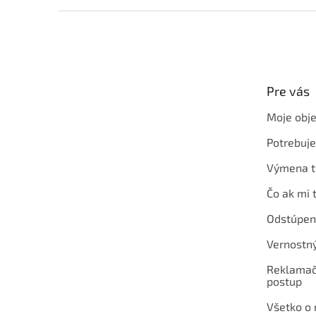
Z
á
p
ä
t
Pre vás
i
e
Moje obj
Potrebuj
Výmena t
Čo ak mi 
Odstúpen
Vernostn
Reklamač
postup
Všetko o