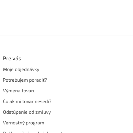
Z
á
p
ä
Pre vás
t
Moje objednávky
i
e
Potrebujem poradiť?
Výmena tovaru
Čo ak mi tovar nesedí?
Odstúpenie od zmluvy
Vernostný program