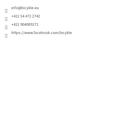
info
@
bicykle.eu
+421 54 472 2742
+421 904089272
https://www.facebook.com/bicykle