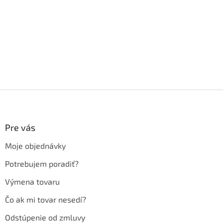
Z
á
p
ä
Pre vás
t
Moje objednávky
i
e
Potrebujem poradiť?
Výmena tovaru
Čo ak mi tovar nesedí?
Odstúpenie od zmluvy