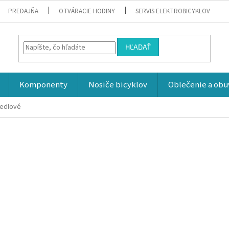
PREDAJŇA
OTVÁRACIE HODINY
SERVIS ELEKTROBICYKLOV
HĽADAŤ
Komponenty
Nosiče bicyklov
Oblečenie a obu
sedlové