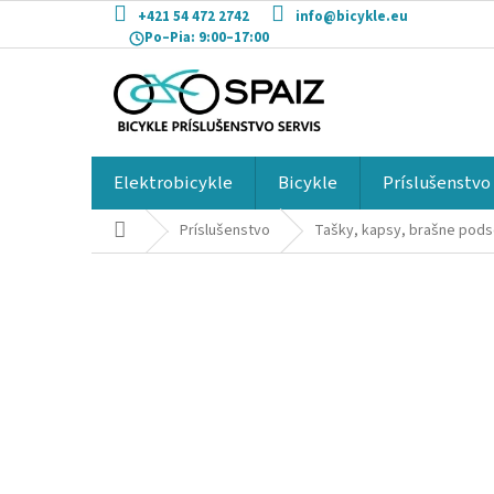
Prejsť
+421 54 472 2742
info@bicykle.eu
na
Po–Pia:
9:00–17:00
obsah
Elektrobicykle
Bicykle
Príslušenstvo
Domov
Príslušenstvo
Tašky, kapsy, brašne pod