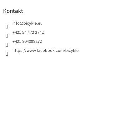
Kontakt
info
@
bicykle.eu
+421 54 472 2742
+421 904089272
https://www.facebook.com/bicykle