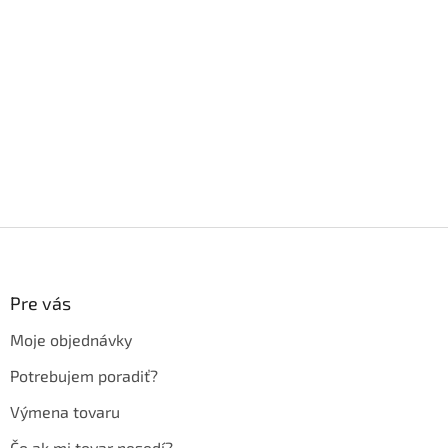
Z
á
p
ä
Pre vás
t
Moje objednávky
i
e
Potrebujem poradiť?
Výmena tovaru
Čo ak mi tovar nesedí?