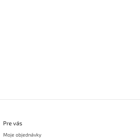
Z
á
p
ä
Pre vás
t
Moje objednávky
i