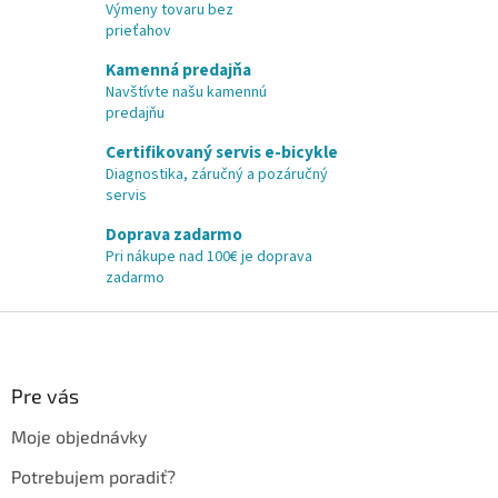
Výmeny tovaru bez
prieťahov
Kamenná predajňa
Navštívte našu kamennú
predajňu
Certifikovaný servis e-bicykle
Diagnostika, záručný a pozáručný
servis
Doprava zadarmo
Pri nákupe nad 100€ je doprava
zadarmo
Z
á
p
ä
Pre vás
t
Moje objednávky
i
e
Potrebujem poradiť?