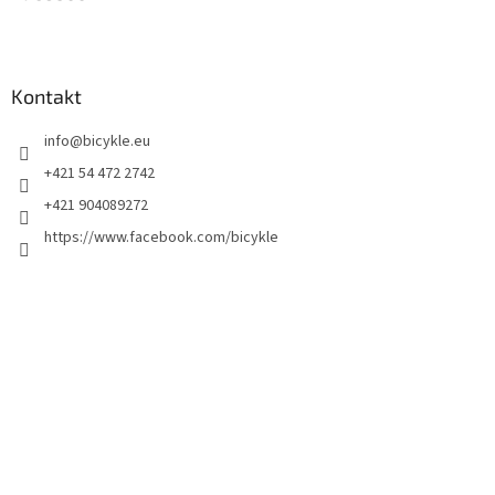
Kontakt
info
@
bicykle.eu
+421 54 472 2742
+421 904089272
https://www.facebook.com/bicykle