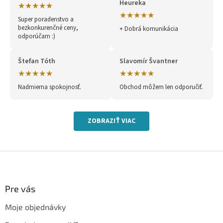
Heureka
★★★★★
★★★★★
Super poradenstvo a
bezkonkurenčné ceny,
+ Dobrá komunikácia
odporúčam :)
Štefan Tóth
Slavomír Švantner
★★★★★
★★★★★
Nadmierna spokojnosť.
Obchod môžem len odporučiť.
ZOBRAZIŤ VIAC
Z
á
p
ä
Pre vás
t
Moje objednávky
i
e