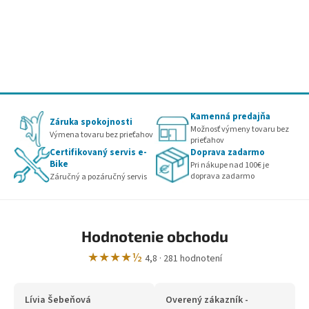
Kamenná predajňa
Záruka spokojnosti
Možnosť výmeny tovaru bez
Výmena tovaru bez prieťahov
prieťahov
Certifikovaný servis e-
Doprava zadarmo
Bike
Pri nákupe nad 100€ je
doprava zadarmo
Záručný a pozáručný servis
Hodnotenie obchodu
★★★★½
4,8 · 281 hodnotení
Lívia Šebeňová
Overený zákazník -