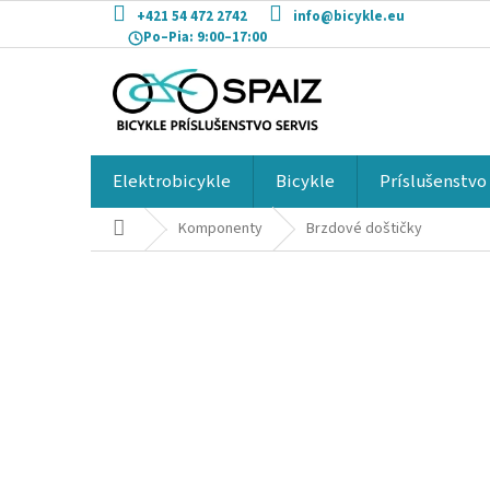
Prejsť
+421 54 472 2742
info@bicykle.eu
na
Po–Pia:
9:00–17:00
obsah
Elektrobicykle
Bicykle
Príslušenstvo
Domov
Komponenty
Brzdové doštičky