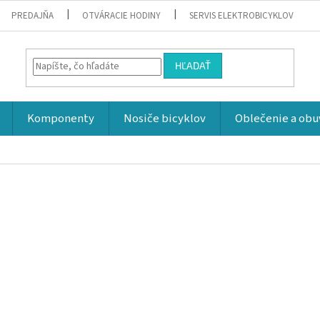
PREDAJŇA
OTVÁRACIE HODINY
SERVIS ELEKTROBICYKLOV
HĽADAŤ
Komponenty
Nosiče bicyklov
Oblečenie a obu