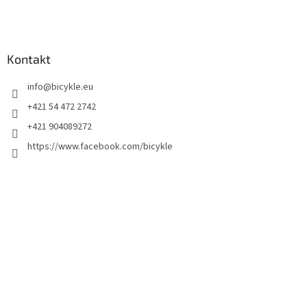
Kontakt
info
@
bicykle.eu
+421 54 472 2742
+421 904089272
https://www.facebook.com/bicykle