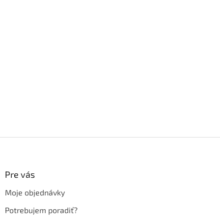
Z
á
p
ä
Pre vás
t
Moje objednávky
i
e
Potrebujem poradiť?