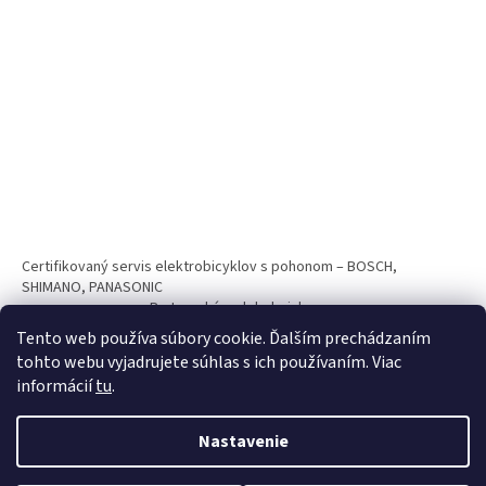
Certifikovaný servis elektrobicyklov s pohonom – BOSCH,
SHIMANO, PANASONIC
Partnerský web hokejshop.eu
Tento web používa súbory cookie. Ďalším prechádzaním
tohto webu vyjadrujete súhlas s ich používaním. Viac
informácií
tu
.
Nastavenie
Vytvoril Shoptet