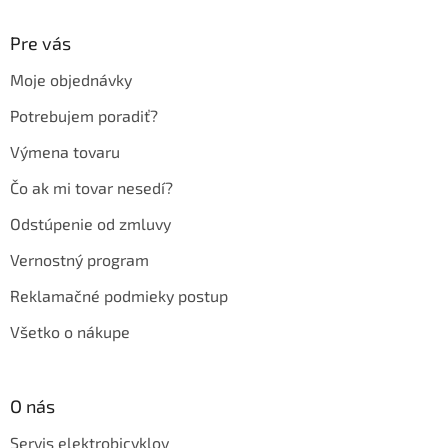
p
ä
Pre vás
t
Moje objednávky
i
e
Potrebujem poradiť?
Výmena tovaru
Čo ak mi tovar nesedí?
Odstúpenie od zmluvy
Vernostný program
Reklamačné podmieky postup
Všetko o nákupe
O nás
Servis elektrobicyklov