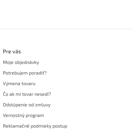
Z
á
p
ä
Pre vás
t
Moje objednávky
i
e
Potrebujem poradiť?
Výmena tovaru
Čo ak mi tovar nesedí?
Odstúpenie od zmluvy
Vernostný program
Reklamačné podmieky postup