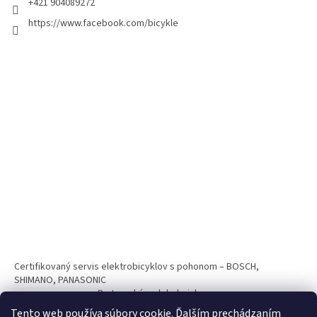
+421 904089272
https://www.facebook.com/bicykle
Certifikovaný servis elektrobicyklov s pohonom – BOSCH,
SHIMANO, PANASONIC
Partnerský web hokejshop.eu
Tento web používa súbory cookie. Ďalším prechádzaním