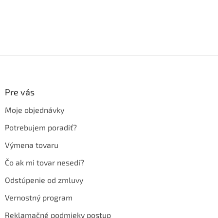
Z
á
p
ä
Pre vás
t
Moje objednávky
i
e
Potrebujem poradiť?
Výmena tovaru
Čo ak mi tovar nesedí?
Odstúpenie od zmluvy
Vernostný program
Reklamačné podmieky postup