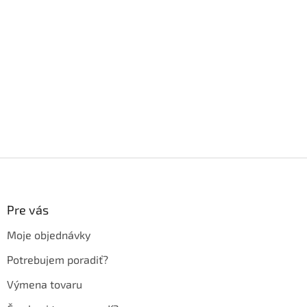
Z
á
p
ä
Pre vás
t
Moje objednávky
i
e
Potrebujem poradiť?
Výmena tovaru