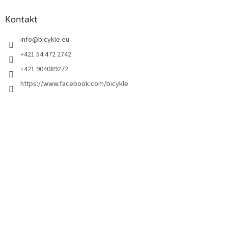
Kontakt
info
@
bicykle.eu
+421 54 472 2742
+421 904089272
https://www.facebook.com/bicykle