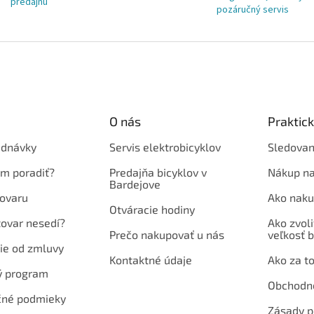
predajňu
pozáručný servis
O nás
Praktic
ednávky
Servis elektrobicyklov
Sledovan
em poradiť?
Predajňa bicyklov v
Nákup na
Bardejove
ovaru
Ako naku
Otváracie hodiny
tovar nesedí?
Ako zvoli
Prečo nakupovať u nás
veľkosť b
ie od zmluvy
Kontaktné údaje
Ako za to
ý program
Obchodn
né podmieky
Zásady p