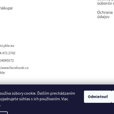
súborov 
 nákupe
Ochrana
údajov
bicykle.eu
4 472 2742
904089272
//www.facebook.co
kle
rvis elektrobicyklov s pohonom – BOSCH, SHIMANO, PANASONIC
Partnerský
oužíva súbory cookie. Ďalším prechádzaním
Odmietnuť
yjadrujete súhlas s ich používaním. Viac
u
.