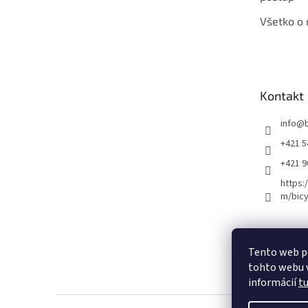
Všetko o
Kontakt
info
@
+421 5
+421 
https:
m/bicy
Certifikovaný se
Tento web p
tohto webu v
informácií
t