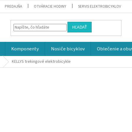
PREDAJŇA
OTVÁRACIE HODINY
SERVIS ELEKTROBICYKLOV
HĽADAŤ
Komponenty
Nosiče bicyklov
Oblečenie a obu
KELLYS trekingové elektrobicykle