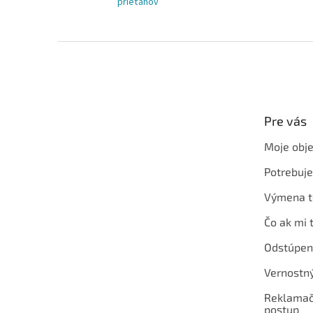
prieťahov
Z
á
p
ä
t
Pre vás
i
e
Moje obj
Potrebuj
Výmena t
Čo ak mi 
Odstúpen
Vernostn
Reklamač
postup