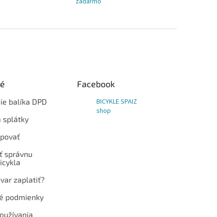
zadarmo
ké
Facebook
ie balíka DPD
BICYKLE SPAIZ
shop
 splátky
povať
ť správnu
icykla
var zaplatiť?
é podmienky
oužívania