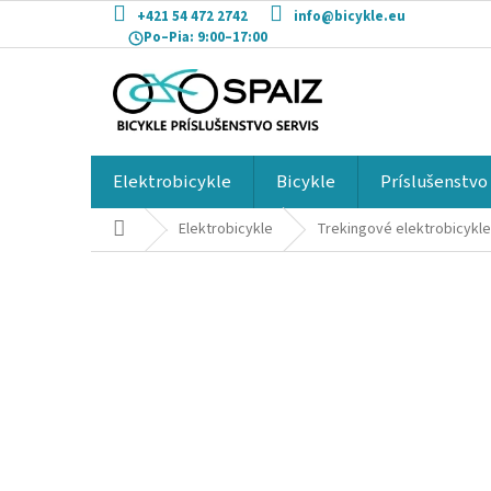
Prejsť
+421 54 472 2742
info@bicykle.eu
na
Po–Pia:
9:00–17:00
obsah
Elektrobicykle
Bicykle
Príslušenstvo
Domov
Elektrobicykle
Trekingové elektrobicykle