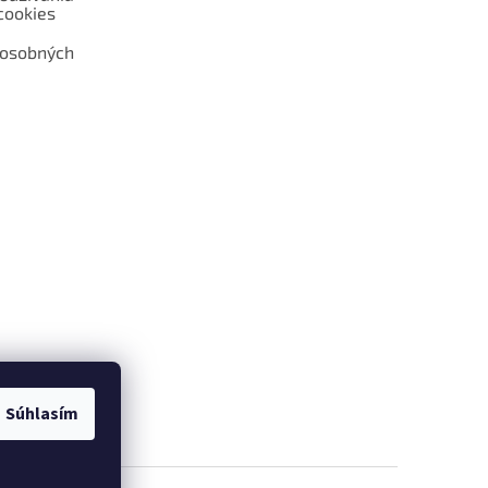
cookies
 osobných
 web hokejshop.eu
Súhlasím