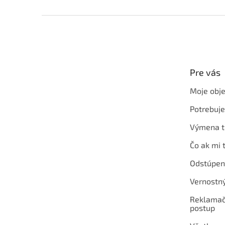
Z
á
p
ä
t
Pre vás
i
e
Moje obj
Potrebuj
Výmena t
Čo ak mi 
Odstúpen
Vernostn
Reklamač
postup