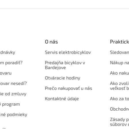
O nás
Praktic
ednávky
Servis elektrobicyklov
Sledovan
em poradiť?
Predajňa bicyklov v
Nákup na
Bardejove
ovaru
Ako naku
Otváracie hodiny
tovar nesedí?
Ako zvoli
Prečo nakupovať u nás
veľkosť b
ie od zmluvy
Kontaktné údaje
Ako za to
ý program
Obchodn
né podmieky
Zásady p
súborov 