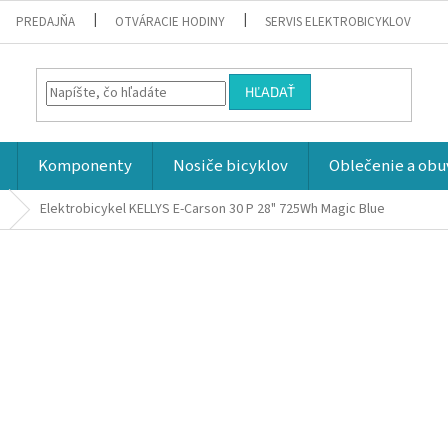
PREDAJŇA
OTVÁRACIE HODINY
SERVIS ELEKTROBICYKLOV
HĽADAŤ
Komponenty
Nosiče bicyklov
Oblečenie a obu
Elektrobicykel KELLYS E-Carson 30 P 28" 725Wh
Magic Blue