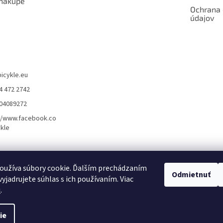
 nákupe
Ochrana
údajov
bicykle.eu
4 472 2742
904089272
//www.facebook.co
kle
rvis elektrobicyklov s pohonom – BOSCH, SHIMANO, PANASONIC
Partnerský
oužíva súbory cookie. Ďalším prechádzaním
Odmietnuť
yjadrujete súhlas s ich používaním. Viac
u
.
ie
dené.