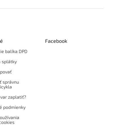
ké
Facebook
ie balíka DPD
 splátky
povať
ť správnu
icykla
var zaplatiť?
é podmienky
oužívania
cookies