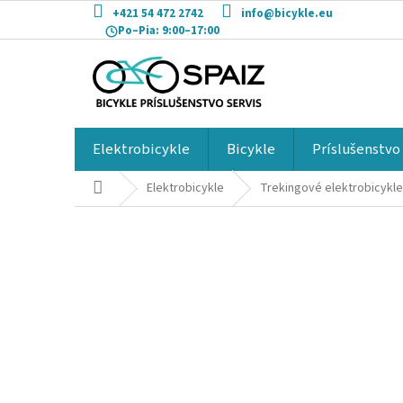
Prejsť
+421 54 472 2742
info@bicykle.eu
na
Po–Pia:
9:00–17:00
obsah
Elektrobicykle
Bicykle
Príslušenstvo
Domov
Elektrobicykle
Trekingové elektrobicykle