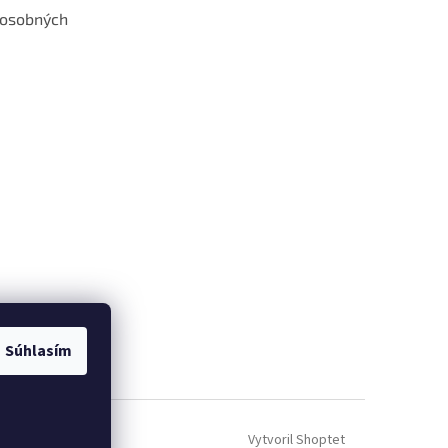
 osobných
 web hokejshop.eu
Súhlasím
Vytvoril Shoptet