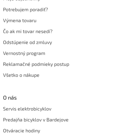
i
e
Potrebujem poradiť?
Výmena tovaru
Čo ak mi tovar nesedí?
Odstúpenie od zmluvy
Vernostný program
Reklamačné podmieky postup
Všetko o nákupe
O nás
Servis elektrobicyklov
Predajňa bicyklov v Bardejove
Otváracie hodiny