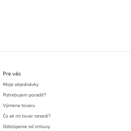
Z
á
p
ä
Pre vás
t
Moje objednávky
i
e
Potrebujem poradiť?
Výmena tovaru
Čo ak mi tovar nesedí?
Odstúpenie od zmluvy