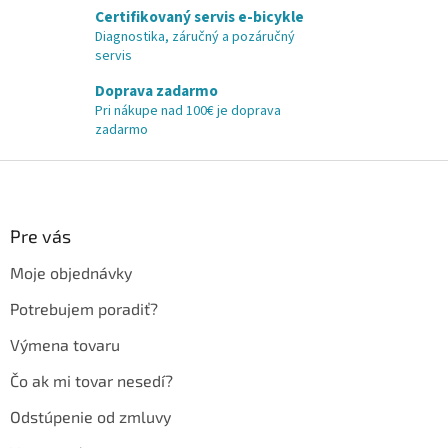
Certifikovaný servis e-bicykle
Diagnostika, záručný a pozáručný
servis
Doprava zadarmo
Pri nákupe nad 100€ je doprava
zadarmo
Z
á
p
ä
Pre vás
t
Moje objednávky
i
e
Potrebujem poradiť?
Výmena tovaru
Čo ak mi tovar nesedí?
Odstúpenie od zmluvy