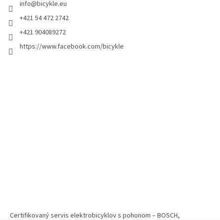
info
@
bicykle.eu
+421 54 472 2742
+421 904089272
https://www.facebook.com/bicykle
Certifikovaný servis elektrobicyklov s pohonom – BOSCH,