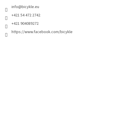
info
@
bicykle.eu
+421 54 472 2742
+421 904089272
https://www.facebook.com/bicykle