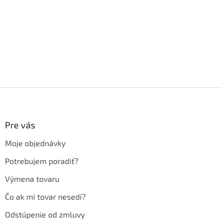
Z
á
p
ä
Pre vás
t
Moje objednávky
i
e
Potrebujem poradiť?
Výmena tovaru
Čo ak mi tovar nesedí?
Odstúpenie od zmluvy