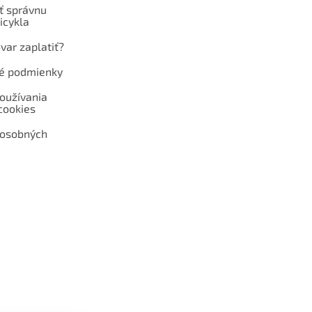
ť správnu
icykla
var zaplatiť?
é podmienky
oužívania
cookies
 osobných