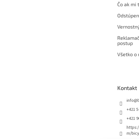
Čo ak mi 
Odstúpen
Vernostn
Reklamač
postup
Všetko o
Kontakt
info
@
+421 5
+421 
https:
m/bicy