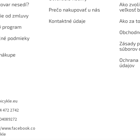
tovar nesedí?
Ako zvoli
Prečo nakupovať u nás
veľkosť b
ie od zmluvy
Kontaktné údaje
Ako za to
ý program
Obchodn
né podmieky
Zásady p
súborov 
 nákupe
Ochrana
údajov
bicykle.eu
4 472 2742
904089272
//www.facebook.co
kle