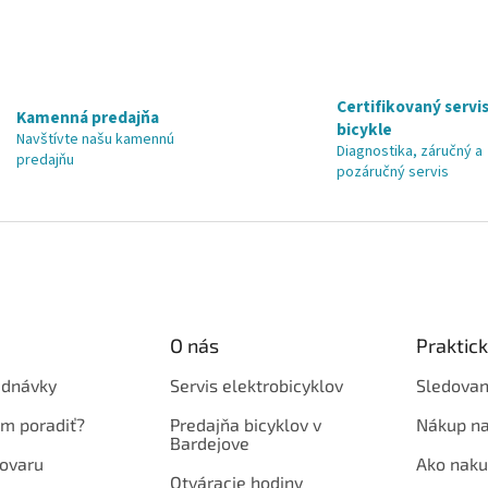
Certifikovaný servis
Kamenná predajňa
bicykle
Navštívte našu kamennú
Diagnostika, záručný a
predajňu
pozáručný servis
O nás
Praktic
ednávky
Servis elektrobicyklov
Sledovan
em poradiť?
Predajňa bicyklov v
Nákup na
Bardejove
ovaru
Ako naku
Otváracie hodiny