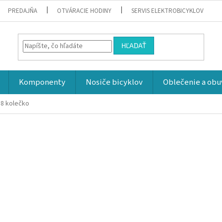
PREDAJŇA
OTVÁRACIE HODINY
SERVIS ELEKTROBICYKLOV
HĽADAŤ
Komponenty
Nosiče bicyklov
Oblečenie a obu
,8 kolečko