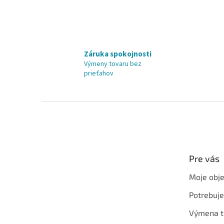
Záruka spokojnosti
Výmeny tovaru bez
prieťahov
Z
á
p
ä
t
Pre vás
i
e
Moje obj
Potrebuj
Výmena t