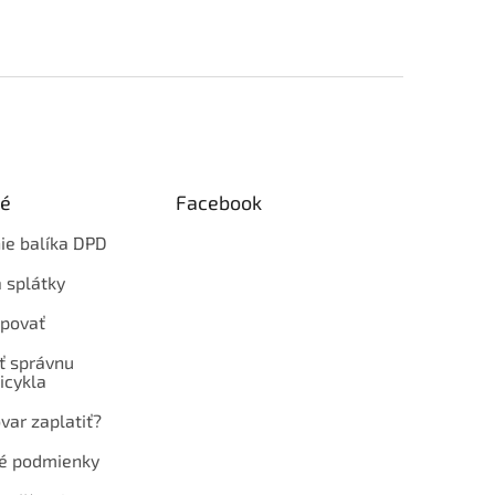
ké
Facebook
ie balíka DPD
 splátky
povať
ť správnu
icykla
var zaplatiť?
é podmienky