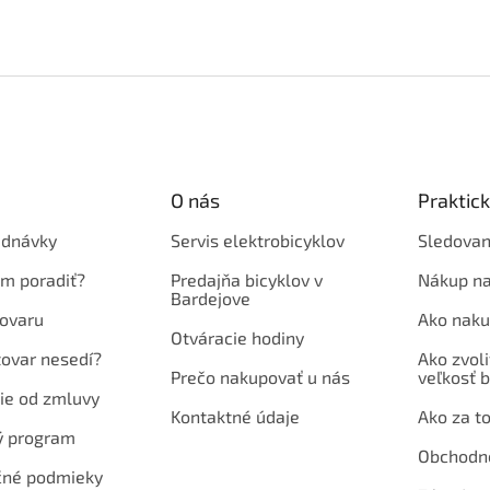
O nás
Praktic
ednávky
Servis elektrobicyklov
Sledovan
em poradiť?
Predajňa bicyklov v
Nákup na
Bardejove
ovaru
Ako naku
Otváracie hodiny
tovar nesedí?
Ako zvoli
Prečo nakupovať u nás
veľkosť b
ie od zmluvy
Kontaktné údaje
Ako za to
ý program
Obchodn
né podmieky