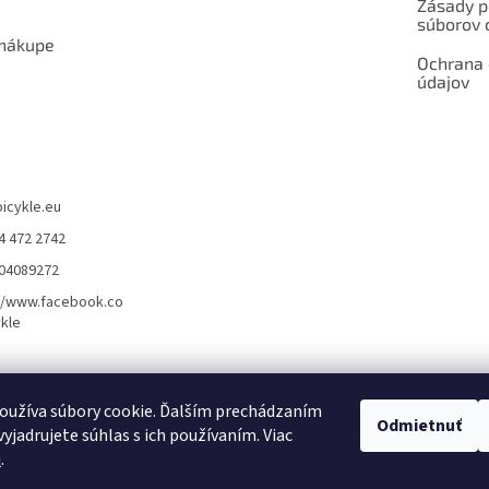
Zásady p
súborov 
 nákupe
Ochrana
údajov
bicykle.eu
4 472 2742
904089272
//www.facebook.co
kle
rvis elektrobicyklov s pohonom – BOSCH, SHIMANO, PANASONIC
Partnerský
oužíva súbory cookie. Ďalším prechádzaním
Odmietnuť
yjadrujete súhlas s ich používaním. Viac
u
.