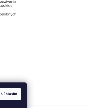
oužívania
cookies
 osobných
 web hokejshop.eu
Súhlasím