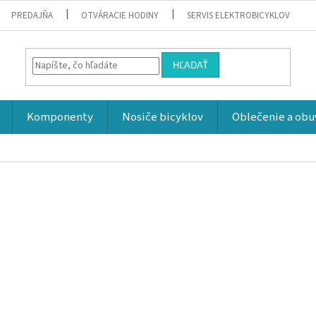
PREDAJŇA
OTVÁRACIE HODINY
SERVIS ELEKTROBICYKLOV
HĽADAŤ
Komponenty
Nosiče bicyklov
Oblečenie a obu