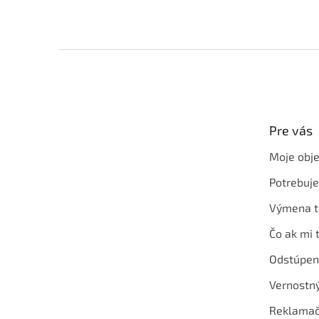
Z
á
p
ä
t
Pre vás
i
e
Moje obj
Potrebuj
Výmena t
Čo ak mi 
Odstúpen
Vernostn
Reklamač