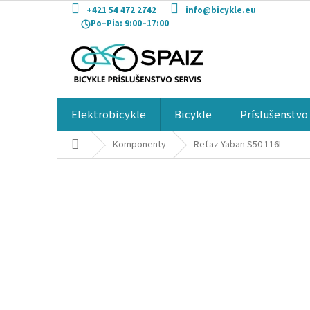
Prejsť
+421 54 472 2742
info@bicykle.eu
na
Po–Pia:
9:00–17:00
obsah
Elektrobicykle
Bicykle
Príslušenstvo
Domov
Komponenty
Reťaz Yaban S50 116L