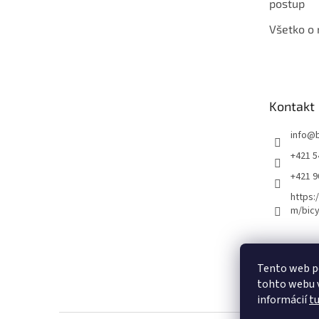
postup
Všetko o
Kontakt
info
@
+421 5
+421 
https:
m/bicy
Certifikovaný se
Tento web p
tohto webu v
informácií
t