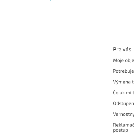
Z
á
p
ä
t
Pre vás
i
e
Moje obj
Potrebuj
Výmena t
Čo ak mi 
Odstúpen
Vernostn
Reklamač
postup