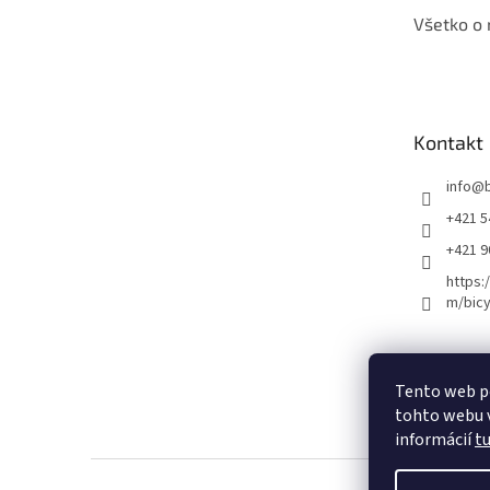
Všetko o
Kontakt
info
@
+421 5
+421 
https:
m/bicy
Certifikovaný se
Tento web p
tohto webu v
informácií
t