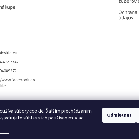
súborov 
 nákupe
Ochrana
údajov
bicykle.eu
4 472 2742
904089272
//www.facebook.co
kle
rvis elektrobicyklov s pohonom – BOSCH, SHIMANO, PANASONIC
Partnerský
oužíva súbory cookie. Ďalším prechádzaním
Odmietnuť
yjadrujete súhlas s ich používaním. Viac
u
.