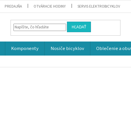
PREDAJŇA
OTVÁRACIE HODINY
SERVIS ELEKTROBICYKLOV
HĽADAŤ
Komponenty
Nosiče bicyklov
Oblečenie a obu