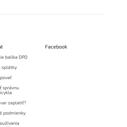
ké
Facebook
ie balíka DPD
 splátky
povať
ť správnu
icykla
var zaplatiť?
é podmienky
oužívania