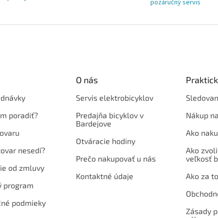
pozáručný servis
O nás
Praktic
ednávky
Servis elektrobicyklov
Sledovan
em poradiť?
Predajňa bicyklov v
Nákup na
Bardejove
ovaru
Ako naku
Otváracie hodiny
tovar nesedí?
Ako zvoli
Prečo nakupovať u nás
veľkosť b
ie od zmluvy
Kontaktné údaje
Ako za to
ý program
Obchodn
né podmieky
Zásady p