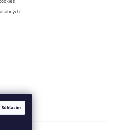
cookies
 osobných
 web hokejshop.eu
Súhlasím