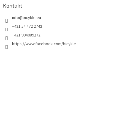
Kontakt
info
@
bicykle.eu
+421 54 472 2742
+421 904089272
https://www.facebook.com/bicykle