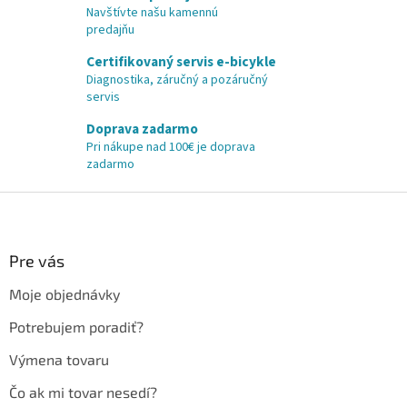
Navštívte našu kamennú
predajňu
Certifikovaný servis e-bicykle
Diagnostika, záručný a pozáručný
servis
Doprava zadarmo
Pri nákupe nad 100€ je doprava
zadarmo
Z
á
p
ä
Pre vás
t
Moje objednávky
i
e
Potrebujem poradiť?
Výmena tovaru
Čo ak mi tovar nesedí?