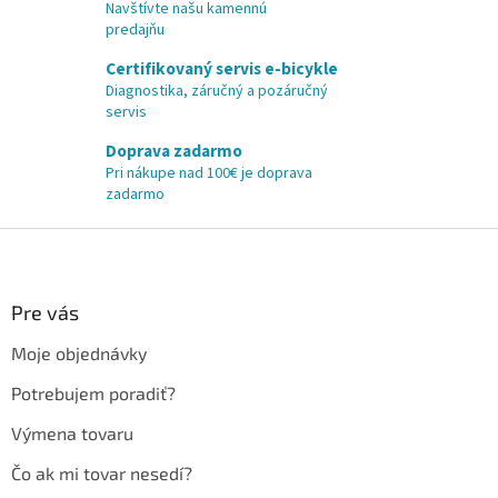
Navštívte našu kamennú
predajňu
Certifikovaný servis e-bicykle
Diagnostika, záručný a pozáručný
servis
Doprava zadarmo
Pri nákupe nad 100€ je doprava
zadarmo
Z
á
p
ä
Pre vás
t
Moje objednávky
i
e
Potrebujem poradiť?
Výmena tovaru
Čo ak mi tovar nesedí?