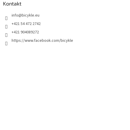
Kontakt
info
@
bicykle.eu
+421 54 472 2742
+421 904089272
https://www.facebook.com/bicykle